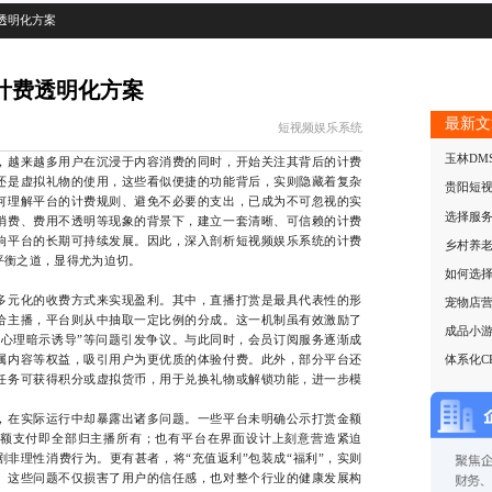
透明化方案
计费透明化方案
最新文
短视频娱乐系统
玉林DM
越来越多用户在沉浸于内容消费的同时，开始关注其背后的计费
还是虚拟礼物的使用，这些看似便捷的功能背后，实则隐藏着复杂
贵阳短
何理解平台的计费规则、避免不必要的支出，已成为不可忽视的实
选择服
消费、费用不透明等现象的背景下，建立一套清晰、可信赖的计费
响平台的长期可持续发展。因此，深入剖析短视频娱乐系统的计费
乡村养
平衡之道，显得尤为迫切。
如何选
元化的收费方式来实现盈利。其中，直播打赏是最具代表性的形
宠物店
给主播，平台则从中抽取一定比例的分成。这一机制虽有效激励了
成品小
“心理暗示诱导”等问题引发争议。与此同时，会员订阅服务逐渐成
属内容等权益，吸引用户为更优质的体验付费。此外，部分平台还
体系化C
任务可获得积分或虚拟货币，用于兑换礼物或解锁功能，进一步模
在实际运行中却暴露出诸多问题。一些平台未明确公示打赏金额
额支付即全部归主播所有；也有平台在界面设计上刻意营造紧迫
非理性消费行为。更有甚者，将“充值返利”包装成“福利”，实则
。这些问题不仅损害了用户的信任感，也对整个行业的健康发展构