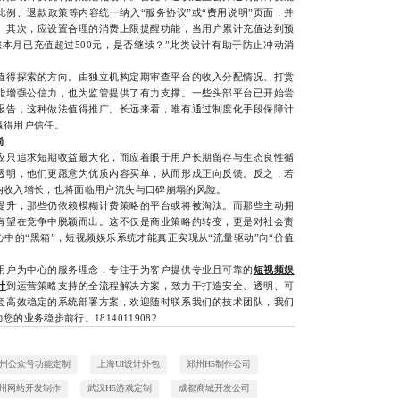
例、退款政策等内容统一纳入“服务协议”或“费用说明”页面，并
。其次，应设置合理的消费上限提醒功能，当用户累计充值达到预
本月已充值超过500元，是否继续？”此类设计有助于防止冲动消
得探索的方向。由独立机构定期审查平台的收入分配情况、打赏
能增强公信力，也为监管提供了有力支撑。一些头部平台已开始尝
报告，这种做法值得推广。长远来看，唯有通过制度化手段保障计
赢得用户信任。
局
只追求短期收益最大化，而应着眼于用户长期留存与生态良性循
透明，他们更愿意为优质内容买单，从而形成正向反馈。反之，若
内收入增长，也将面临用户流失与口碑崩塌的风险。
升，那些仍依赖模糊计费策略的平台或将被淘汰。而那些主动拥
有望在竞争中脱颖而出。这不仅是商业策略的转变，更是对社会责
中的“黑箱”，短视频娱乐系统才能真正实现从“流量驱动”向“价值
户为中心的服务理念，专注于为客户提供专业且可靠的
短视频娱
计
到运营策略支持的全流程解决方案，致力于打造安全、透明、可
套高效稳定的系统部署方案，欢迎随时联系我们的技术团队，我们
您的业务稳步前行。18140119082
州公众号功能定制
上海UI设计外包
郑州H5制作公司
州网站开发制作
武汉H5游戏定制
成都商城开发公司