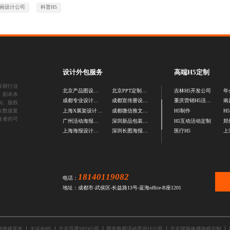
画设计公司
科普H5
设计外包服务
高端H5定制
深耕行业
北京产品图设计公司
北京PPT定制设计
吉林H5开发公司
年
、剧本杀
成都专业设计公司
成都宣传册设计公司
重庆营销H5活动制作
制、版权
收数据复
上海X展架设计公司
成都微信推文设计公司
H5制作
H
业者的可
广州活动海报设计公司
深圳新品包装设计
H5互动活动定制
上海海报设计公司
深圳长图海报设计
医疗H5
18140119082
电话：
地址：成都市-武侯区-长益路13号-蓝海office-B座1201
动游戏开发
大运会H5
北京百度SEO公司
西安电商活动页设计公司
北京现场体感游戏定制