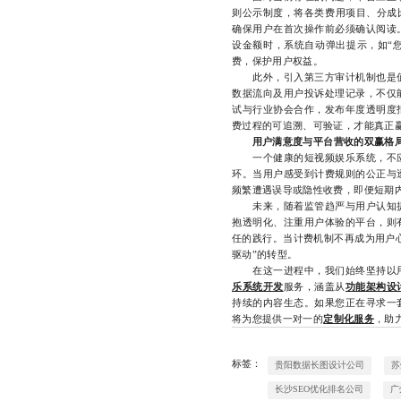
则公示制度，将各类费用项目、分成比
确保用户在首次操作前必须确认阅读
设金额时，系统自动弹出提示，如“您
费，保护用户权益。
此外，引入第三方审计机制也是值
数据流向及用户投诉处理记录，不仅
试与行业协会合作，发布年度透明度
费过程的可追溯、可验证，才能真正
用户满意度与平台营收的双赢格
一个健康的短视频娱乐系统，不应
环。当用户感受到计费规则的公正与
频繁遭遇误导或隐性收费，即便短期
未来，随着监管趋严与用户认知提
抱透明化、注重用户体验的平台，则
任的践行。当计费机制不再成为用户心
驱动”的转型。
在这一进程中，我们始终坚持以用
乐系统开发
服务，涵盖从
功能架构设
持续的内容生态。如果您正在寻求一
将为您提供一对一的
定制化服务
，助力
标签：
贵阳数据长图设计公司
苏
长沙SEO优化排名公司
广