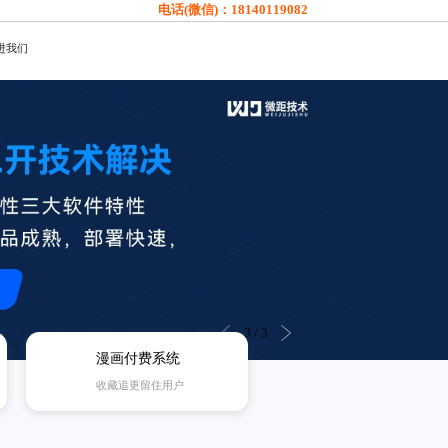
电话(微信)：
18140119082
进我们
3
/
3
漫画付费系统
收藏追更留住用户