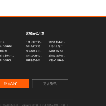
营销活动开发
会H5
广州公众号定制开发
微信定制开发公司
南昌H5游戏制作公司
深圳会员营销游戏定制
上海公众号开发公司
5案例库
成都商城系统开发
高端网站定制
郑州H5定制开发公司
深圳SEO优化推广
重庆微信营销活动定制
上海H5游戏定制公司
重庆微信小程序开发公司
成都AR游戏小程序开发
联系我们
更多资讯
武汉海报定制设计
成都H5定制公司
广州宣传长图设计公司