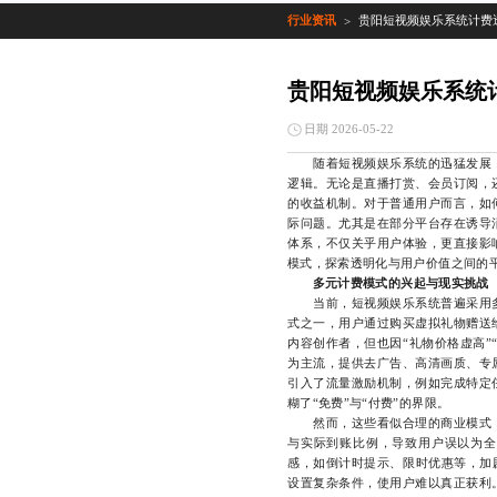
行业资讯
贵阳短视频娱乐系统计费
>
贵阳短视频娱乐系统
日期 2026-05-22
随着短视频娱乐系统的迅猛发展，
逻辑。无论是直播打赏、会员订阅，
的收益机制。对于普通用户而言，如
际问题。尤其是在部分平台存在诱导
体系，不仅关乎用户体验，更直接影
模式，探索透明化与用户价值之间的
多元计费模式的兴起与现实挑战
当前，短视频娱乐系统普遍采用多
式之一，用户通过购买虚拟礼物赠送
内容创作者，但也因“礼物价格虚高”
为主流，提供去广告、高清画质、专
引入了流量激励机制，例如完成特定
糊了“免费”与“付费”的界限。
然而，这些看似合理的商业模式，
与实际到账比例，导致用户误以为全
感，如倒计时提示、限时优惠等，加剧
设置复杂条件，使用户难以真正获利