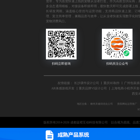
需求，专为急需快速上线的宠物从业者打造。作为高效型供应商，
多业态通用模板，对接设备即插即用，最快数天即可完成部署上线
长研发周期。涵盖核心管控与运营功能，支持商品快速上架、订
理、宠主简单管理，兼顾品质与效率，让从业者快速实现数字化转
宠物消费风口。
友情链接：
长沙课件设计公司
重庆H5制作
广州包装插
AR体感游戏开发
重庆品牌VI设计公司
上海电商小程序开发
西安A
地区合集：
柳州关键词优化公司
贵阳网站运营推广
H
版权所有2014-2026 成都蓝橙互动科技有限公司
以合规为底线、品质