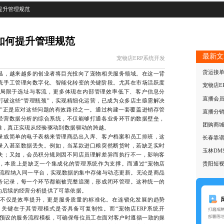
提升管理规范
如何提升管理规范
最新文
宠物店ERP系统开发
货运接
，越来越多的创业者将目光投向了宠物相关服务领域。在这一背
统手工管理向数字化、智能化转变的关键阶段。尤其在市场活跃度
宠物店E
局限于选址与客流，更多体现在内部管理效率低下、客户信息分
直播会
打破这些“管理瓶颈”，实现精细化运营，已成为众多店主亟需解决
发”正是应对这些问题的有效路径之一。通过构建一套覆盖进销存管
直播分
经营数据分析的综合系统，不仅能够打通各业务环节的数据壁垒，
团购商
准，真正实现从经验驱动到数据驱动的跨越。
或简单的电子表格来管理商品出入库、客户档案和员工排班，这
长春靠
录入甚至数据丢失。例如，当某款进口粮突然断货时，若缺乏实时
玉林DM
失；又如，会员积分规则因不同店员理解差异而执行不一，影响客
，本质上是缺乏一个集成化的管理系统作为支撑。而通过“宠物店
贵阳短
务流程纳入同一平台，实现数据的集中存储与动态更新。无论是商品
务记录，每一个环节都能被完整追溯，形成闭环管理。这种统一的
为后续的经营分析提供了可靠依据。
仅是效率提升，更是服务质量的标准化。在连锁化发展的趋势
关键在于其管理模式是否具备可复制性。而“宠物店ERP系统开
中预设的服务流程模板，可确保每位员工在面对客户时遵循一致的操