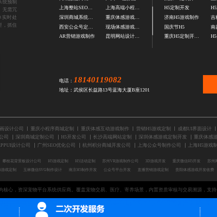
系统预制
上海整站SEO优化公司
上海高端小程序定制
H5定制开发
H
，无需冗
单实时处
深圳商城系统定制公司
重庆体感游戏开发公司
济南H5游戏制作
型，抓住
西安公众号定制开发公司
现场体感游戏定制
国庆节H5
南
AR营销游戏制作
昆明网站设计公司
重庆H5定制开发公司
H
18140119082
电话：
地址：武侯区长益路13号蓝海大厦B座1201
画设计公司
重庆小程序商城定制
重庆体感互动游戏制作
营销H5游戏定制
成都UI界面设计
公司
深圳商城定制公司
H5开发公司
长沙高端网站定制
深圳体感游戏定制开发
重庆体感
PPUI设计公司
广州SEO优化公司
杭州积分商城开发公司
上海公众号制作公司
上海H5游戏
攀枝花背景板设计公司
H5游戏定制
H5活动定制
苏州VR游戏制作公司
3D游戏开发
重庆微信H5开发
苏州
5游戏定制
玉林微信SVG制作设计
南京H5制作开发
公众号平台开发
直播营销游戏定制
贵阳体感游戏开发收费
为核心，资深宠物平台系统供应商。覆盖宠物交易、医疗、寄养场景，内置资质审核与交易溯源，支