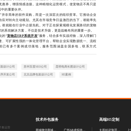
优惠券，增强情感连接。这种精细化运营模式，使宠物店不再只是
活中的重要伙伴。
”并非简单的软件采购，而是一次深层次的组织变革。它推动企业
动应对转向主动规划。尤其在市场竞争日益激烈的当下，谁能率先
，谁就能在行业中占据先机。对于正在探索规模化发展路径的宠物
求的系统解决方案，不仅是技术升级，更是战略布局的重要一步。
的“
宠物店ERP系统开发
”服务，结合多年实战经验，深入理解门
捷、可扩展性强的一体化管理平台，帮助企业实现数据统一、流程
前已有多个案例成功落地，服务范围涵盖全国多地，联系方式
页面设计公司
苏州百度SEO公司
昆明电商长图设计公司
程序开发公司
北京品牌包装设计公司
H5案例
技术外包服务
高端H5定制
节奏运营
商城微信商城定制
广州AR虚拟游戏定制
太原H5定制开发公司
上