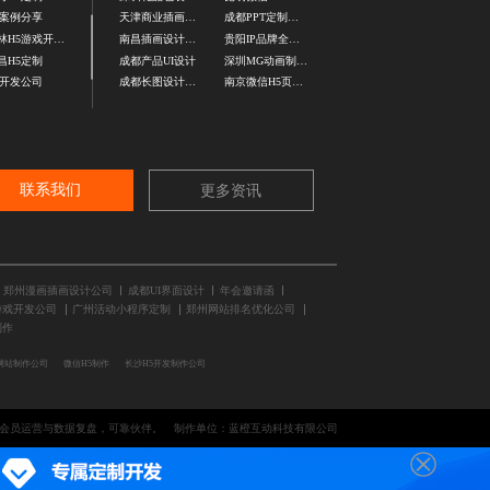
5案例分享
天津商业插画设计
成都PPT定制设计公司
吉林H5游戏开发公司
南昌插画设计公司
贵阳IP品牌全案设计
昌H5定制
成都产品UI设计
深圳MG动画制作公司
5开发公司
成都长图设计公司
南京微信H5页面设计
联系我们
更多资讯
郑州漫画插画设计公司
成都UI界面设计
年会邀请函
游戏开发公司
广州活动小程序定制
郑州网站排名优化公司
制作
网站制作公司
微信H5制作
长沙H5开发制作公司
持会员运营与数据复盘，可靠伙伴。
制作单位：蓝橙互动科技有限公司