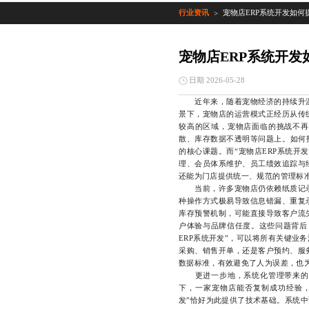
行业资讯
宠物店ERP系统开发如何
>
宠物店ERP系统开发
日期 2026-05-28
近年来，随着宠物经济的持续升温
景下，宠物店的运营模式正经历从传
较高的区域，宠物店面临的挑战不再
散、库存数据不透明等问题上。如何
的核心课题。而“宠物店ERP系统开
理、会员体系维护、员工绩效追踪与
还能为门店提供统一、规范的管理标
当前，许多宠物店仍依赖纸质记录
种操作方式极易导致信息错漏、重复
库存预警机制，可能直接导致客户流
户体验与品牌信任度。这些问题背后
ERP系统开发”，可以将所有关键业
采购、销售开单，还是客户预约、服
数据标准，有效避免了人为误差，也
更进一步地，系统化管理带来的不
下，一家宠物店能否复制成功经验，
发”恰好为此提供了技术基础。系统