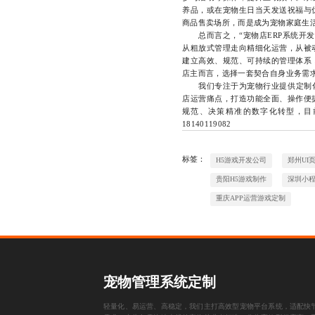
养品，或在宠物生日当天发送祝福与
商品售卖场所，而是成为宠物家庭生
总而言之，“宠物店ERP系统开发
从粗放式管理走向精细化运营，从被
建立高效、规范、可持续的管理体系
店主而言，选择一套契合自身业务需
我们专注于为宠物行业提供定制化
店运营痛点，打造功能全面、操作便
规范、决策精准的数字化转型，目
18140119082
标签：
H5游戏开发公司
郑州UI
贵阳H5游戏制作
深圳小
重庆APP运营游戏定制
宠物管理系统定制
轻量化、易运营、高稳定，我们主打高效型宠物平台系统，适配快