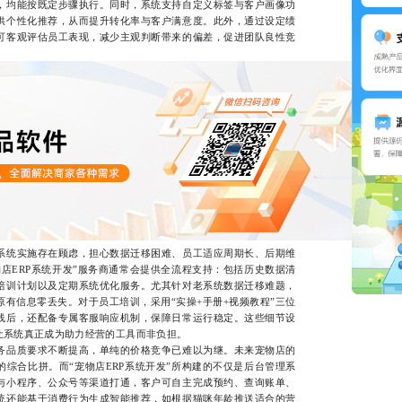
，均能按既定步骤执行。同时，系统支持自定义标签与客户画像功
供个性化推荐，从而提升转化率与客户满意度。此外，通过设定绩
可客观评估员工表现，减少主观判断带来的偏差，促进团队良性竞
统实施存在顾虑，担心数据迁移困难、员工适应周期长、后期维
店ERP系统开发”服务商通常会提供全流程支持：包括历史数据清
培训计划以及定期系统优化服务。尤其针对老系统数据迁移难题，
有信息零丢失。对于员工培训，采用“实操+手册+视频教程”三位
线后，还配备专属客服响应机制，保障日常运行稳定。这些细节设
让系统真正成为助力经营的工具而非负担。
品质要求不断提高，单纯的价格竞争已难以为继。未来宠物店的
综合比拼。而“宠物店ERP系统开发”所构建的不仅是后台管理系
与小程序、公众号等渠道打通，客户可自主完成预约、查询账单、
统还能基于消费行为生成智能推荐，如根据猫咪年龄推送适合的营