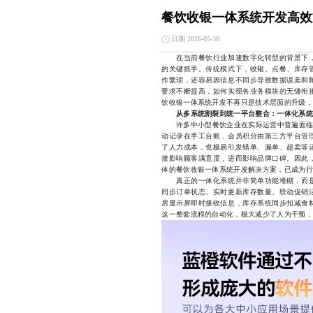
餐饮收银一体系统开发高效
日期 2026-05-30
在当前餐饮行业加速数字化转型的背景下
的关键抓手。传统模式下，收银、点餐、库存
作繁琐，还容易因信息不同步导致数据误差和
要求不断提高，如何实现各业务模块的无缝衔
饮收银一体系统开发不再只是技术层面的升级，
从多系统割裂到统一平台整合：一体化系统
许多中小型餐饮企业在实际运营中普遍面临“数
动记录在手工台账，会员积分由第三方平台管
了人力成本，也极易引发错单、漏单、超卖等
接影响顾客满意度，进而影响品牌口碑。因此
体的餐饮收银一体系统开发解决方案，已成为行
真正的一体化系统并非简单功能堆砌，而是
同步订单状态、实时更新库存数量、联动促销
房显示屏即时接收信息，库存系统同步扣减食
这一整套流程的自动化，极大减少了人为干预，