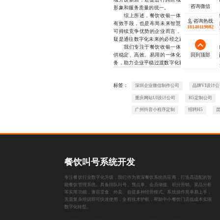
形象和服务质量的统一。
综上所述，餐饮收银一体系统开发已从技术
咨询热线
有效手段，也是布局未来智慧餐饮生态的重要
18140119082
可持续竞争优势的企业而言，选择一套成熟、
疑是通往数字化未来的必经之路。
我们专注于餐饮收银一体系统开发领域多年
回到顶部
供稳定、高效、易用的一体化解决方案，涵盖
务，助力企业平稳过渡数字化转型，让科技真正服务
标签：
深圳企业微信制作公司
品牌VI设计公
重庆网站UI设计公司
H5定制公司
广州抖音小程序定制
招聘H5
餐饮叫号系统开发
专注餐饮行业数字化升级，我们作为资深餐饮系统供应商，打造高适配的智
能餐饮管理系统。具备排队叫号、预点单、会员储值、积分营销、菜品分析
等实用功能，兼容堂食、外卖、自提多种经营模式。系统操作简单易上手，
无需复杂培训即可快速使用，全程技术护航，帮助中小餐饮门店低成本实现
数字化转型。