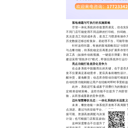
落地难题与可执行的实施策略
尽管一体化系统的价值显而易见，但在实际
不同门店可能使用不同品牌的打印机、扫码枪
其次是员工培训成本高，老员工习惯原有操作
历史数据迁移过程复杂，若处理不当，可能导致
针对这些问题，有效的落地策略应以“分阶
与点餐功能，待系统稳定后再逐步扩展库存管
训工具（如操作动画视频、一键提示弹窗）降
建议采用“双轨并行”模式，即新旧系统并行运
亮点功能打造差异化竞争力
在众多系统中脱颖而出的关键，在于是否具
发不仅要满足基础需求，更应具备前瞻性设计
醒补货，避免断货；动态库存联动功能可根据
自动结算功能则能让用户在结账时即时享受权益
此外，系统还可集成基于消费行为的数据分
定精准促销策略。这些功能不仅提升了内部管
验，从而形成显著的竞争优势。
迈向智慧餐饮生态：一体化系统的长远意义
未来，餐饮收银一体系统开发将不再局限于
点演进。通过与供应链平台、外卖平台、CRM
据可视、资源高效调配与决策智能化。例如，
计划；也可根据门店客流波动自动调整排班安排
这种深度整合不仅提升了企业的抗风险能力
域开设新店，还是进行跨区域统一管理，一体