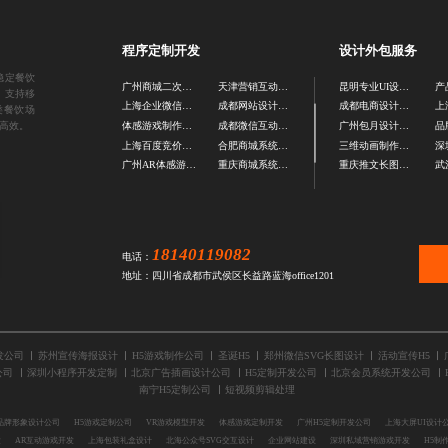
程序定制开发
设计外包服务
稳定餐饮
广州商城二次开发公司
天津营销互动游戏定制
昆明专业UI设计公司
产
。支持移
上海企业微信制作公司
成都网站设计制作
成都电商设计公司
上
类餐饮场
高效。
体感游戏制作公司
成都微信互动游戏定制
广州包月设计公司
品
上海百度竞价优化公司
合肥商城系统开发
三维动画制作公司
广州AR体感游戏定制
重庆商城系统定制公司
重庆推文长图设计公司
18140119082
电话：
地址：四川省成都市武侯区长益路蓝海office1201
发公司
苏州宣传海报设计
H5游戏制作公司
圣诞H5
郑州微信SVG长图设计
活动宣传H5
公司
深圳小程序开发定制
北京广告插画设计公司
H5定制开发公司
北京会员系统开发公司
南宁H5定制公司
短视频剪辑处理
品牌形象设计公司
H5游戏定制公司
VR游戏模型开发
体感游戏定制开发
广州H5定制开发公司
上海大屏UI设计
发
AR互动游戏开发
上海包装礼盒设计
北海公众号SVG交互设计
企业网站建设
深圳私域营销游戏开发
H5制