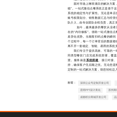
面对市场上琳琅满目的解决方案，商
稳”。一站式微信点餐系统正是基于
系统的稳定性与扩展性。无论是单店
账号权限划分、销售数据汇总与经营
队介入，由专业团队全程负责，真正实
如今，越来越多的餐饮从业者开始
在的“内功修炼”。借助一站式微信
差异化优势。当顾客扫码点餐的瞬间
个过程中，每一个订单背后的数据都
离不开一套稳定、智能、易用的系统
我们专注于提供高效、可靠的一站
同类型餐饮门店完成系统部署，覆盖
渡。服务涵盖
系统搭建
、接口对接、
持，确保客户无后顾之忧。无论您是
定制的一站式解决方案，助您轻松迈入数字
标签：
深圳公众号定制开发公司
昆明PPT设计美化
苏州商
成都积分商城开发公司
品