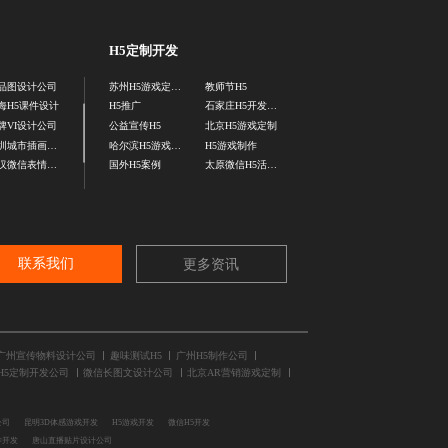
H5定制开发
品图设计公司
苏州H5游戏定制公司
教师节H5
海H5课件设计
H5推广
石家庄H5开发公司
牌VI设计公司
公益宣传H5
北京H5游戏定制
深圳城市插画设计公司
哈尔滨H5游戏制作
H5游戏制作
武汉微信表情包定制公司
国外H5案例
太原微信H5活动开发
联系我们
更多资讯
广州宣传物料设计公司
趣味测试H5
广州H5制作公司
H5定制开发公司
微信长图文设计公司
北京AR营销游戏定制
公司
昆明3D体感游戏开发
H5游戏开发
微信H5开发
作开发
唐山直播贴片设计公司