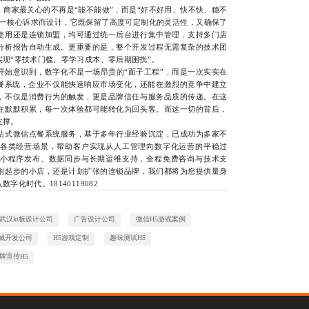
家最关心的不再是“能不能做”，而是“好不好用、快不快、稳不
这一核心诉求而设计，它既保留了高度可定制化的灵活性，又确保了
使用还是连锁加盟，均可通过统一后台进行集中管理，支持多门店
分析报告自动生成。更重要的是，整个开发过程无需复杂的技术团
现“零技术门槛、零学习成本、零后期困扰”。
意识到，数字化不是一场昂贵的“面子工程”，而是一次实实在
点餐系统，企业不仅能快速响应市场变化，还能在激烈的竞争中建立
，不仅是消费行为的触发，更是品牌信任与服务品质的传递。在这
在默默积累，每一次体验都可能转化为回头客。而这一切的背后，
支撑。
式微信点餐系统服务，基于多年行业经验沉淀，已成功为多家不
各类经营场景，帮助客户实现从人工管理向数字化运营的平稳过
小程序发布、数据同步与长期运维支持，全程免费咨询与技术支
刚起步的小店，还是计划扩张的连锁品牌，我们都将为您提供量身
化时代。18140119082
武汉kt板设计公司
广告设计公司
微信H5游戏案例
城开发公司
H5游戏定制
趣味测试H5
牌宣传H5