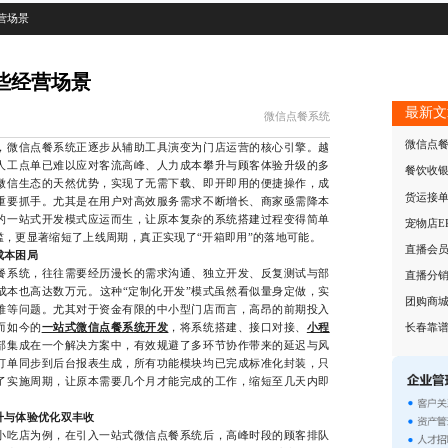
营场景
些经营场景
最新文
微信点餐系统
微信点
微信点餐系统正逐步从辅助工具演变为门店运营的核心引擎。越
人工点单已难以应对客流高峰、人力成本攀升与顾客体验升级的多
餐饮收
微信生态的天然优势，实现了无需下载、即开即用的便捷操作，成
货运接
重要抓手。尤其是在用户对高效服务需求不断增长、商家亟需降本
的一站式开发模式应运而生，让原本复杂的系统搭建过程变得简单
宠物店E
，更显著缩短了上线周期，真正实现了“开箱即用”的落地可能。
直播会
成本困局
系统，往往需要经历漫长的需求沟通、独立开发、反复测试与部
直播分
成本也高达数万元。这种“定制化开发”模式虽然看似量身定做，实
团购商
难等问题。尤其对于资金有限的中小型门店而言，高昂的前期投入
而如今的
一站式微信点餐系统开发
，将系统搭建、接口对接、
小程
长春靠
部集成在一个解决方案中，有效规避了多环节协作带来的延迟与风
订单同步到后台报表生成，所有功能模块均已完成标准化封装，只
了实施周期，让原本需要几个月才能完成的工作，缩短至几天内即
升与体验优化双丰收
吃店为例，在引入一站式微信点餐系统后，高峰时段的顾客排队