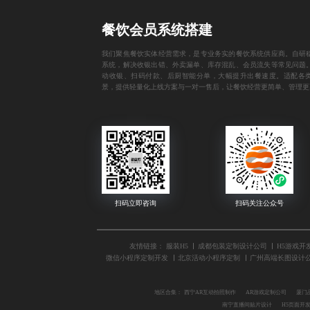
餐饮会员系统搭建
我们聚焦餐饮实体经营需求，是专业务实的餐饮系统供应商。自研
系统，解决收银出错、外卖漏单、库存混乱、会员流失等常见问题
动收银、扫码付款、后厨智能分单，大幅提升出餐速度。适配各
景，提供轻量化上线方案与一对一售后，让餐饮经营更简单、管理更
友情链接：
服装H5
成都包装定制设计公司
H5游戏开
微信小程序定制开发
北京活动小程序定制
广州高端长图设计
地区合集：
西宁AR互动拍照制作
AR游戏定制公司
厦门
南宁直播间贴片设计
H5页面开