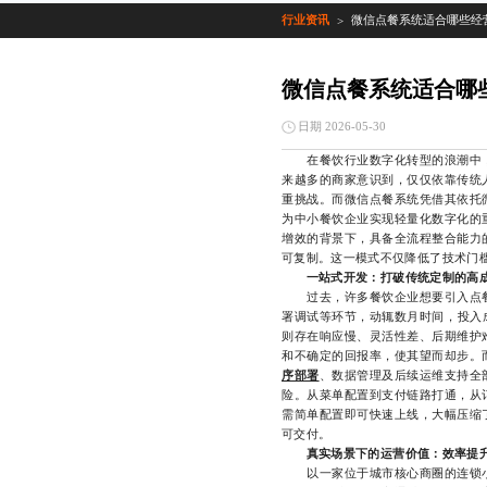
行业资讯
微信点餐系统适合哪些经
>
微信点餐系统适合哪
日期 2026-05-30
在餐饮行业数字化转型的浪潮中，
来越多的商家意识到，仅仅依靠传统
重挑战。而微信点餐系统凭借其依托
为中小餐饮企业实现轻量化数字化的
增效的背景下，具备全流程整合能力
可复制。这一模式不仅降低了技术门槛
一站式开发：打破传统定制的高
过去，许多餐饮企业想要引入点餐
署调试等环节，动辄数月时间，投入
则存在响应慢、灵活性差、后期维护
和不确定的回报率，使其望而却步。
序部署
、数据管理及后续运维支持全
险。从菜单配置到支付链路打通，从
需简单配置即可快速上线，大幅压缩
可交付。
真实场景下的运营价值：效率提
以一家位于城市核心商圈的连锁小