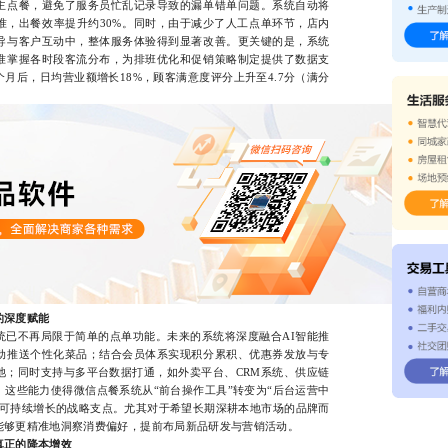
主点餐，避免了服务员忙乱记录导致的漏单错单问题。系统自动将
准，出餐效率提升约30%。同时，由于减少了人工点单环节，店内
导与客户互动中，整体服务体验得到显著改善。更关键的是，系统
准掌握各时段客流分布，为排班优化和促销策略制定提供了数据支
月后，日均营业额增长18%，顾客满意度评分上升至4.7分（满分
的深度赋能
不再局限于简单的点单功能。未来的系统将深度融合AI智能推
动推送个性化菜品；结合会员体系实现积分累积、优惠券发放与专
池；同时支持与多平台数据打通，如外卖平台、CRM系统、供应链
这些能力使得微信点餐系统从“前台操作工具”转变为“后台运营中
与可持续增长的战略支点。尤其对于希望长期深耕本地市场的品牌而
能够更精准地洞察消费偏好，提前布局新品研发与营销活动。
真正的降本增效