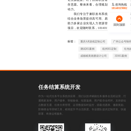
咨询热线
存意愿。整体来看，合理规划的功能体系不仅
18140119082
动力。
我们专注于兼职发布系统开发领域多年，深
结合业务场景提供高可用、易扩展的技术解决
助力多家企业实现人力资源管理的数字化升级
回到顶部
项目，欢迎随时联系，18140119082
标签：
重庆AR游戏定制公司
广州公众号制
测试H5案例
杭州H5定制
红包
成都精美画册设计公司
3DH5案例
任务结算系统开发
作为一站式任务平台系统供应商，我们以技术赋能任务服务全流程运营，打
通商家发单、用户接单、审核验收、结算返佣、用户留存全闭环。支持多站
点数据互通、任务分类管理、运营数据实时监控，搭载优惠券、邀新奖励、
阶梯佣金等营销工具，精准提升平台活跃度。专业团队提供定制开发、快速
部署、终身运维服务。