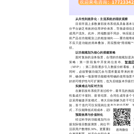
从共性到差异化：主流系统的现状观察
目前市面上多数兼职发布系统虽具备基本功
分平台缺乏有效的信用评价体系，导致虚假信
成用户流失。此外，跨端数据不同步、响应延
前产品在功能规划上的粗放倾向——重功能堆
不应只是功能的简单叠加，而应围绕“用得顺”
径。
以功能规划为核心的搭建策略
面对复杂的业务场景，合理的功能规划是决定
策略：第一阶段集中开发岗位发布、
智能
（MVP）；第二阶段逐步引入数据分析看板、
同时，必须警惕功能冗余与需求蔓延带来的资
环，确保每一项新增功能都有明确的使用场景
好的可维护性与可扩展性，也为后续版本升级打
实操难点与应对方法
在兼职发布系统开发过程中，最常见的挑战之
性集成打卡签到、薪资结算、合同生成等多个
议采用敏捷开发模式，将大目标拆解为若干可
如，首个迭代可仅实现岗位发布与初步匹配，验
式，不仅能降低试错成本，还能快速获得真实用
预期效果与价值转化
经过科学的功能规划与分阶段落地，一套成
据实际项目数据测算，岗位平均发布响应时间可
活跃用户数增长30%。更重要的是，系统通过
化资源配置。对于自由职业者而言，清晰的任