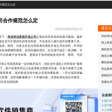
作规范怎么定
司合作规范怎么定
最新文
培训考试系统开发公司
培训考
景下，
培训考试系统开发公司
正面临前所未有的机遇与挑战。越来
稳定且可扩展的培训考试系统，不仅是员工能力提升的重要工具，
线上租
载体。然而，许多企业在与培训考试系统开发公司合作时，常常陷
兼职发
收标准模糊等困境。这些问题的背后，往往源于缺乏一套清晰、可
不仅依赖于技术实现，更取决于协作机制是否科学、透明、可持
微信点
餐饮收
公司虽然具备一定的技术实力，但在合作流程上仍停留在“接单
式下，客户的需求常以口头或零散文档形式传递，开发方则基于主观
货运接
更有甚者，项目推进过程中缺少定期沟通机制，一旦出现进度偏
宠物店E
付质量。这些现象暴露出一个关键问题：没有标准化的合作规范，
信任流失的陷阱。
直播会