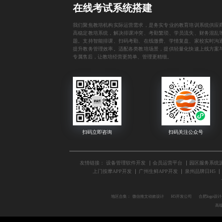
在线考试系统搭建
我们聚焦教培机构实际运营需求，是务实专业的教育培训系统供应
高稳定教培系统，解决排课冲突、考勤繁琐、学员流失、财务混乱
题。支持智能排课、扫码考勤、在线缴费、学情复盘、家校实时沟
提升教务管理效率。适配各类教培场景，提供轻量化快速上线方案
专属售后，让教培经营更简单、管理更精细。
友情链接：
设备管理软件开发
会员运营平台
园区服务系统
上门按摩APP开发
广州生鲜APP开发
泉州品牌日H5
地区合集：
微信推文动效设计
H5开发公司
合肥logo设
高