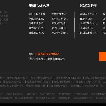
现成SAAS系统
H5游戏制作
商。自研
园区小程序开发
智慧教育系统源码
沈阳电子产品H5
福
等常见难
游戏运营工具开发
昆明知识付费小程序开发
H5制作公司
儿
通，大幅
与一对一
宠物管理系统开发
重庆APP制作公司
上海H5开发公司
长
预约车小程序源码
旅游区管理系统开发
互动答题H5
在线教育系统开发
设备管理系统源码
深圳H5制作公司
深
18140119082
电话：
地址：成都市长益路蓝海office1201
源码
合肥动漫IP设计公司
品牌详情页设计公司
深圳宠物店APP开发公司
上海H5游戏定制公
广州商城APP制作公司
深圳成品游戏开发公司
知识付费系统软件
重庆打车软件开发公司
二
长沙创意海报设计公司
设备管理系统软件
地图手绘设计公司
探索类H5
宁波商城网站开发
计公司
拍照体感游戏开发
广告设计公司
武汉商城定制开发
课件微动画制作
小程序开发定制
南昌设计外包公
端画册设计公司
西安VR游戏定制开发
昆明竖版海报设计公司
高端网站定制
石家庄H5开发制作公司
微信H5开发