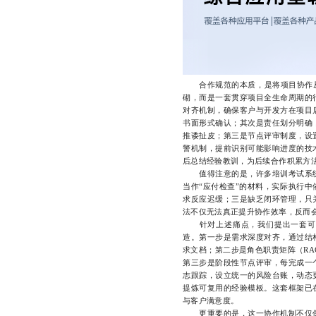
合作规范的本质，是将项目协作从“
砌，而是一套贯穿项目全生命周期的
对齐机制，确保客户与开发方在项目
书面形式确认；其次是责任划分明确
推诿扯皮；第三是节点评审制度，设
警机制，提前识别可能影响进度的技
后总结经验教训，为后续合作积累方
值得注意的是，许多培训考试系统
当作“应付检查”的材料，实际执行
求反应迟缓；三是缺乏闭环管理，只
法不仅无法真正提升协作效率，反而
针对上述痛点，我们提出一套可
造。第一步是需求深度对齐，通过结
求文档；第二步是角色职责矩阵（RA
第三步是阶段性节点评审，每完成一
志跟踪，设立统一的风险台账，动态
提炼可复用的经验模板。这套框架已
与客户满意度。
更重要的是，这一协作机制不仅保