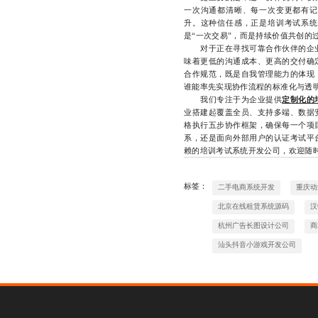
一次沟通都清晰、每一次变更都有记
升。这种信任感，正是培训考试系统
是“一次交易”，而是持续价值共创的
对于正在寻找可靠合作伙伴的企业
味着更低的沟通成本、更高的交付确
合作规范，既是自我管理能力的体现
谁能率先实现协作流程的标准化与透
我们专注于为企业提供
定制化的
业搭建起覆盖全员、支持多端、数据
格执行五步协作框架，确保每一个项
系，还是面向外部用户的认证考试平
赖的培训考试系统开发公司，欢迎随时联系
标签：
二手电商系统开发
重庆动
北京在线租赁系统源码
汉
杭州广告长图设计公司
商
汕头抖音小游戏开发公司