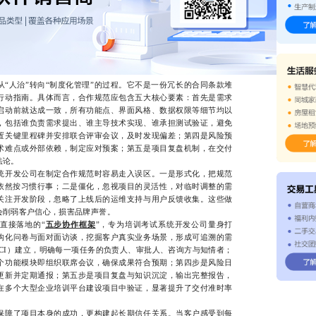
人治”转向“制度化管理”的过程。它不是一份冗长的合同条款堆
行动指南。具体而言，合作规范应包含五大核心要素：首先是需求
启动前就达成一致，所有功能点、界面风格、数据权限等细节均以
，包括谁负责需求提出、谁主导技术实现、谁承担测试验证，避免
置关键里程碑并安排联合评审会议，及时发现偏差；第四是风险预
术难点或外部依赖，制定应对预案；第五是项目复盘机制，在交付
法论。
开发公司在制定合作规范时容易走入误区。一是形式化，把规范
中依然按习惯行事；二是僵化，忽视项目的灵活性，对临时调整的需
关注开发阶段，忽略了上线后的运维支持与用户反馈收集。这些做
会削弱客户信心，损害品牌声誉。
直接落地的“
五步协作框架
”，专为培训考试系统开发公司量身打
构化问卷与面对面访谈，挖掘客户真实业务场景，形成可追溯的需
CI）建立，明确每一项任务的负责人、审批人、咨询方与知情者；
个功能模块即组织联席会议，确保成果符合预期；第四步是风险日
更新并定期通报；第五步是项目复盘与知识沉淀，输出完整报告，
在多个大型企业培训平台建设项目中验证，显著提升了交付准时率
障了项目本身的成功，更构建起长期信任关系。当客户感受到每