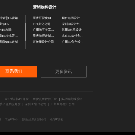
营销物料设计
州创意H5营销
重庆可视化UI设计公司
烟台电商设计公司
童节H5
PPT美化公司
深圳UI设计外包公司
沙H5制作
广州淘宝美工设计
苏州DM单设计
重庆H5游戏开发公司
重庆海报定制设计
北京3D表情包制作
圳微信H5定制
宣传册设计公司
广州3D角色设计公司
联系我们
更多资讯
司
企业培训APP开发
餐饮点餐软件开发
多品牌商城系统
手平台系统开发
深圳H5制作公司
广州网络推广公司
司
宁波H5制作
昆明企业形象设计公司
微信H5开发