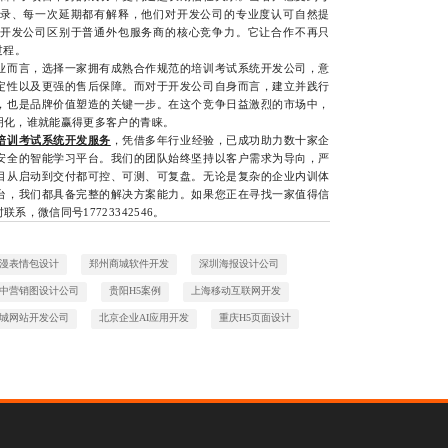
录、每一次延期都有解释，他们对开发公司的专业度认可自然提
开发公司区别于普通外包服务商的核心竞争力。它让合作不再只
过程。
而言，选择一家拥有成熟合作规范的培训考试系统开发公司，意
定性以及更强的售后保障。而对于开发公司自身而言，建立并践行
，也是品牌价值塑造的关键一步。在这个竞争日益激烈的市场中，
明化，谁就能赢得更多客户的青睐。
培训考试系统开发服务
，凭借多年行业经验，已成功助力数十家企
安全的智能学习平台。我们的团队始终坚持以客户需求为导向，严
目从启动到交付都可控、可测、可复盘。无论是复杂的企业内训体
台，我们都具备完整的解决方案能力。如果您正在寻找一家值得信
，微信同号17723342546。
漫表情包设计
郑州商城软件开发
深圳海报设计公司
中营销图设计公司
贵阳H5案例
上海移动互联网开发
城网站开发公司
北京企业AI应用开发
重庆H5页面设计