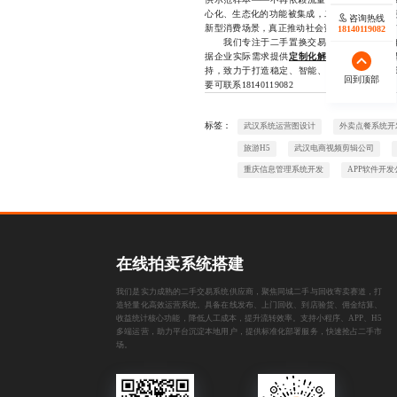
心化、生态化的功能被集成，二手交易将从“低
咨询热线
新型消费场景，真正推动社会资源的循环利用与
18140119082
我们专注于二手置换交易系统开发领域多年
据企业实际需求提供
定制化解决方案
，涵盖从
持，致力于打造稳定、智能、安全的一站式交
回到顶部
要可联系18140119082
标签：
武汉系统运营图设计
外卖点餐系统开
旅游H5
武汉电商视频剪辑公司
重庆信息管理系统开发
APP软件开发
在线拍卖系统搭建
我们是实力成熟的二手交易系统供应商，聚焦同城二手与回收寄卖赛道，打
造轻量化高效运营系统。具备在线发布、上门回收、到店验货、佣金结算、
收益统计核心功能，降低人工成本，提升流转效率。支持小程序、APP、H5
多端运营，助力平台沉淀本地用户，提供标准化部署服务，快速抢占二手市
场。