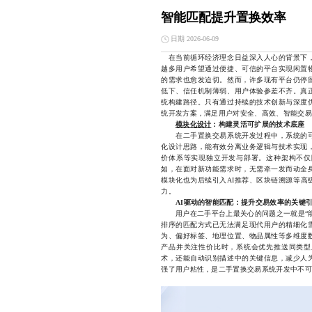
智能匹配提升置换效率
日期 2026-06-09
在当前循环经济理念日益深入人心的背景下
越多用户希望通过便捷、可信的平台实现闲置
的需求也愈发迫切。然而，许多现有平台仍停
低下、信任机制薄弱、用户体验参差不齐。真
统构建路径。只有通过持续的技术创新与深度
统开发方案，满足用户对安全、高效、智能交易
模块化设计
：构建灵活可扩展的技术底座
在二手置换交易系统开发过程中，系统的可
化设计思路，能有效分离业务逻辑与技术实现
价体系等实现独立开发与部署。这种架构不仅
如，在面对新功能需求时，无需牵一发而动全
模块化也为后续引入AI推荐、区块链溯源等高
力。
AI驱动的智能匹配：提升交易效率的关键
用户在二手平台上最关心的问题之一就是“能
排序的匹配方式已无法满足现代用户的精细化需
为、偏好标签、地理位置、物品属性等多维度
产品并关注性价比时，系统会优先推送同类型
术，还能自动识别描述中的关键信息，减少人
强了用户粘性，是二手置换交易系统开发中不可