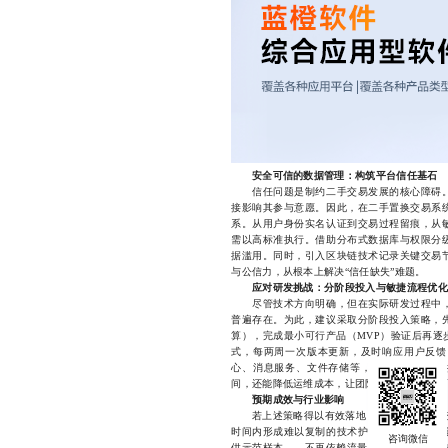
安全可信的数据管理：构筑平台信任基石
信任问题是制约二手交易发展的核心障碍。
接影响其参与意愿。因此，在二手置换交易系
系。从用户身份实名认证到交易过程留痕，从
需以高标准执行。借助分布式数据库与权限分
据滥用。同时，引入区块链技术记录关键交易
与公信力，从根本上解决“信任缺失”难题。
应对研发挑战：分阶段投入与敏捷流程优化
尽管技术方向明确，但在实际研发过程中，
普遍存在。为此，建议采取分阶段投入策略，
算），完成最小可行产品（MVP）验证后再逐
式，每两周一次版本更新，及时响应用户反馈
心、消息服务、文件存储等，避免重复开发，
间，还能降低运维成本，让团队更专注于创新而
预期成效与行业影响
若上述策略得以有效落地，预计可实现系统响应
时间内形成难以复制的技术护城河。更重要的
供示范样本——不再依赖流量红利，而是依靠