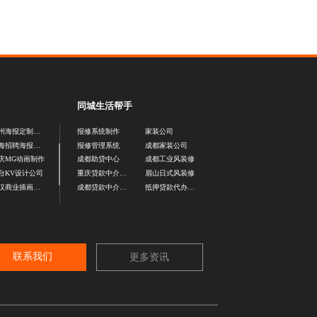
同城生活帮手
杭州海报定制公司
报修系统制作
家装公司
上海招聘海报设计公司
报修管理系统
成都家装公司
庆MG动画制作
成都助贷中心
成都工业风装修
台KV设计公司
重庆贷款中介公司
眉山日式风装修
武汉商业插画设计公司
成都贷款中介平台
抵押贷款代办公司
联系我们
更多资讯