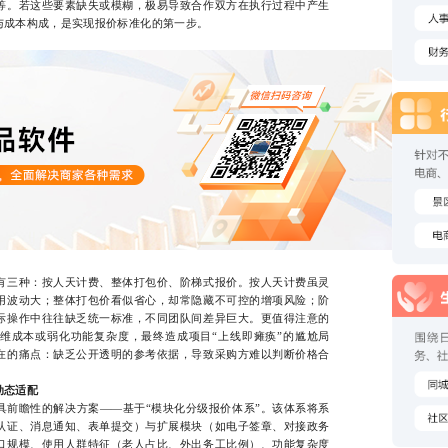
等。若这些要素缺失或模糊，极易导致合作双方在执行过程中产生
与成本构成，是实现报价标准化的第一步。
三种：按人天计费、整体打包价、阶梯式报价。按人天计费虽灵
用波动大；整体打包价看似省心，却常隐藏不可控的增项风险；阶
际操作中往往缺乏统一标准，不同团队间差异巨大。更值得注意的
维成本或弱化功能复杂度，最终造成项目“上线即瘫痪”的尴尬局
在的痛点：缺乏公开透明的参考依据，导致采购方难以判断价格合
动态适配
瞻性的解决方案——基于“模块化分级报价体系”。该体系将系
认证、消息通知、表单提交）与扩展模块（如电子签章、对接政务
口规模、使用人群特征（老人占比、外出务工比例）、功能复杂度