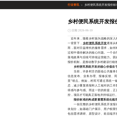
行业资讯
乡村便民系统开发报价标
>
乡村便民系统开发报
日期 2026-06-10
近年来，随着乡村振兴战略的深入推
一背景下，
乡村便民系统开发
逐渐从
而，面对日益增长的服务需求，如何
过程中亟待解决的核心问题。一个合
落地效果与后续可持续运营能力。因
报价机制，是推动数字乡村建设行稳
乡村便民系统开发的核心价值在
当前，许多村庄仍面临公共服务资
信息发布、业务办理、报修反馈、民
里”堵点。例如，村民可通过系统一
态，减少重复填报和人工核对的工作
得感与参与感。而这一切的前提，正
控，项目才可能真正落地并持续运行
报价标准的构成要素需系统化梳
一份完整的乡村便民系统开发报价，
块划分，如基础门户展示、用户权限
包括需求调研、原型设计、前后端开