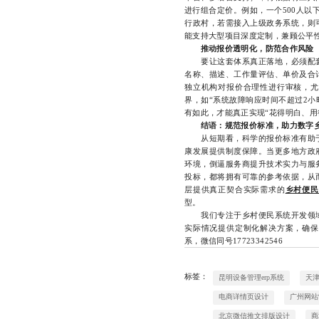
进行组合定价。例如，一个500人以
行政村，若需接入上级政务系统，则
能支持大型项目深度定制，兼顾公平
推动报价透明化，防范合作风险
要让这套体系真正落地，必须配套
名称、描述、工作量评估、单价及合
独立机构对报价合理性进行审核，尤
界，如“系统故障响应时间不超过2小
有如此，才能真正实现“花得明白、用
结语：规范报价标准，助力数字
从短期看，科学的报价标准有助于
康发展提供制度保障。当更多地方政
环境，倒逼服务商提升技术实力与服
投标，都将拥有可靠的参考依据，从
层提供真正契合实际需求的
乡村便民
型。
我们专注于乡村便民系统开发领域
实际情况提供定制化解决方案，确保
系，微信同号17723342546
标签：
昆明设备管理erp系统
天津
电商详情页设计
广州网站
北京微信推文排版设计
商