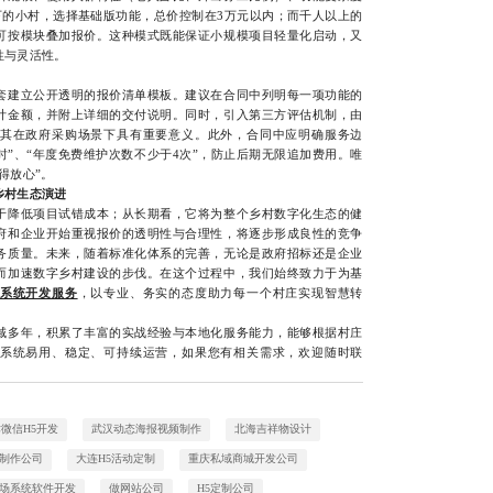
下的小村，选择基础版功能，总价控制在3万元以内；而千人以上的
可按模块叠加报价。这种模式既能保证小规模项目轻量化启动，又
性与灵活性。
建立公开透明的报价清单模板。建议在合同中列明每一项功能的
计金额，并附上详细的交付说明。同时，引入第三方评估机制，由
其在政府采购场景下具有重要意义。此外，合同中应明确服务边
时”、“年度免费维护次数不少于4次”，防止后期无限追加费用。唯
得放心”。
乡村生态演进
降低项目试错成本；从长期看，它将为整个乡村数字化生态的健
府和企业开始重视报价的透明性与合理性，将逐步形成良性的竞争
务质量。未来，随着标准化体系的完善，无论是政府招标还是企业
而加速数字乡村建设的步伐。在这个过程中，我们始终致力于为基
系统开发服务
，以专业、务实的态度助力每一个村庄实现智慧转
多年，积累了丰富的实战经验与本地化服务能力，能够根据村庄
系统易用、稳定、可持续运营，如果您有相关需求，欢迎随时联
微信H5开发
武汉动态海报视频制作
北海吉祥物设计
制作公司
大连H5活动定制
重庆私域商城开发公司
场系统软件开发
做网站公司
H5定制公司