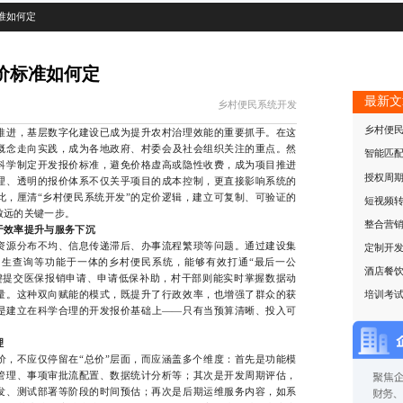
准如何定
价标准如何定
最新文
乡村便民系统开发
乡村便
进，基层数字化建设已成为提升农村治理效能的重要抓手。在这
概念走向实践，成为各地政府、村委会及社会组织关注的重点。然
智能匹
科学制定开发报价标准，避免价格虚高或隐性收费，成为项目推进
授权周
理、透明的报价体系不仅关乎项目的成本控制，更直接影响系统的
此，厘清“乡村便民系统开发”的定价逻辑，建立可复制、可验证的
短视频
致远的关键一步。
整合营
于效率提升与服务下沉
源分布不均、信息传递滞后、办事流程繁琐等问题。通过建设集
定制开
生查询等功能于一体的乡村便民系统，能够有效打通“最后一公
酒店餐
键提交医保报销申请、申请低保补助，村干部则能实时掌握数据动
量。这种双向赋能的模式，既提升了行政效率，也增强了群众的获
培训考
是建立在科学合理的开发报价基础上——只有当预算清晰、投入可
。
理
不应仅停留在“总价”层面，而应涵盖多个维度：首先是功能模
管理、事项审批流配置、数据统计分析等；其次是开发周期评估，
发、测试部署等阶段的时间预估；再次是后期运维服务内容，如系