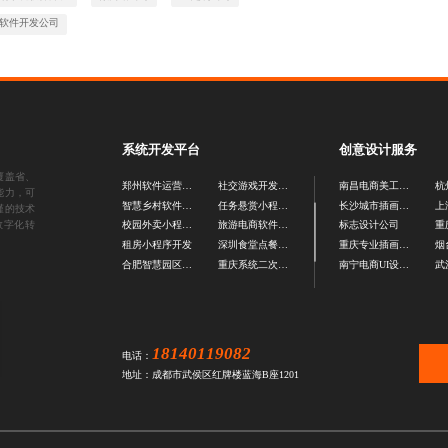
软件开发公司
系统开发平台
创意设计服务
覆盖省、
郑州软件运营图设计
社交游戏开发公司
南昌电商美工外包公司
能力，可
智慧乡村软件开发
任务悬赏小程序开发
长沙城市插画设计公司
谨的技术
数字化转
校园外卖小程序开发
旅游电商软件开发
标志设计公司
重
租房小程序开发
深圳食堂点餐系统
重庆专业插画设计公司
烟
合肥智慧园区系统源码
重庆系统二次开发公司
南宁电商UI设计公司
18140119082
电话：
地址：成都市武侯区红牌楼蓝海B座1201